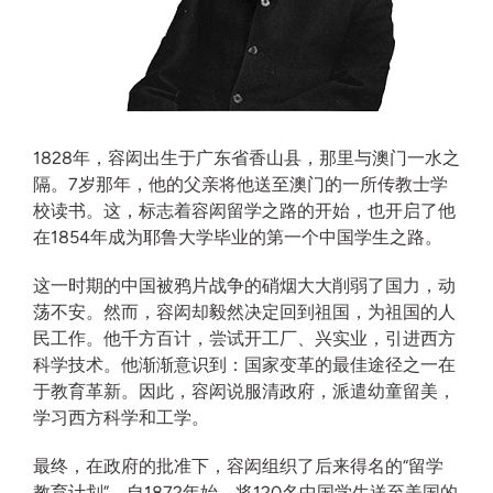
1828年，容闳出生于广东省香山县，那里与澳门一水之
隔。7岁那年，他的父亲将他送至澳门的一所传教士学
校读书。这，标志着容闳留学之路的开始，也开启了他
在1854年成为耶鲁大学毕业的第一个中国学生之路。
这一时期的中国被鸦片战争的硝烟大大削弱了国力，动
荡不安。然而，容闳却毅然决定回到祖国，为祖国的人
民工作。他千方百计，尝试开工厂、兴实业，引进西方
科学技术。他渐渐意识到：国家变革的最佳途径之一在
于教育革新。因此，容闳说服清政府，派遣幼童留美，
学习西方科学和工学。
最终，在政府的批准下，容闳组织了后来得名的“留学
教育计划”，自1872年始，将120名中国学生送至美国的