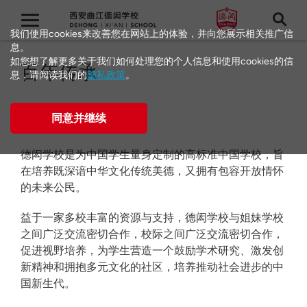
我们使用cookies来改善您在网站上的体验，并向您展示相关推广信
息。
如您想了解更多关于我们如何处理您的个人信息和使用cookies的信
百年传承
息，请阅读我们的
隐私政策
。
关于德闳
同意并继续
德闳学校是为中国学生量身定制的高标准中国学校，旨
在培养既深谙中华文化传统美德，又拥有包容开放情怀
的未来公民。
益于一家多校丰富的资源与支持，德闳学校与姐妹学校
之间广泛交流密切合作，校际之间广泛交流密切合作，
促进视野培养，为学生营造一个鼓励学术研究、激发创
新精神和拥抱多元文化的社区，培养推动社会进步的中
国新生代。